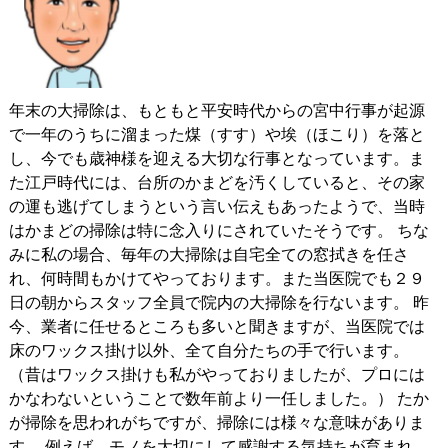
年末の大掃除は、もともと平安時代からの宮中行事が起源
で一年のうちに溜まった煤（すす）や埃（ほこり）を落と
し、今でも歳神様を迎える大切な行事となっています。ま
た江戸時代には、台所のかまどを汚くしていると、その家
の運も逃げてしまうという言い伝えもあったようで、当時
はかまどの掃除は特に念入りにされていたそうです。 ちな
みに私の場合、毎年の大掃除は自宅全ての窓拭きを任さ
れ、何時間もかけてやっております。また当医院でも２９
日の朝からスタッフ全員で院内の大掃除を行ないます。 昨
今、業者に任せるところも多いと聞きますが、当医院では
床のワックス掛け以外、全て自分たちの手で行います。
（昔はワックス掛けも私がやっておりましたが、プロには
かなわないということで数年前より一任しました。） たか
が掃除を思われがちですが、掃除には様々な意味がありま
す。 例えば、モノを大切にして感謝する気持ちが育まれ、