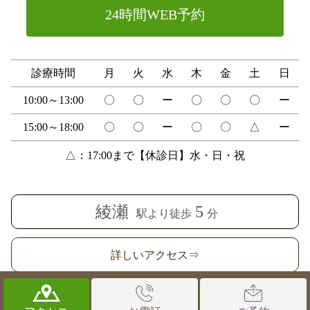
24時間WEB予約
診療時間
月
火
水
木
金
土
日
10:00～13:00
〇
〇
ー
〇
〇
〇
ー
15:00～18:00
〇
〇
ー
〇
〇
△
ー
△：17:00まで【休診日】水・日・祝
綾瀬
5
駅より徒歩
分
詳しいアクセス⇒
© 新井歯科医院｜綾瀬の歯医者なら、綾瀬駅徒歩5分、歯の神経を抜か