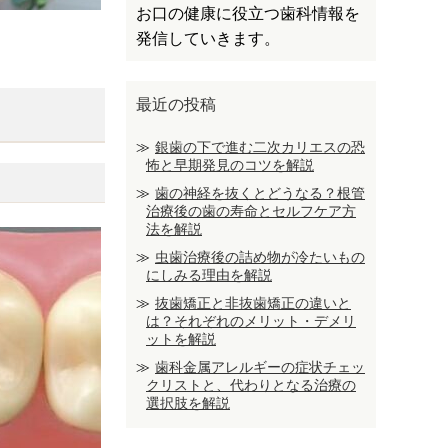
お口の健康に役立つ歯科情報を
発信していきます。
最近の投稿
銀歯の下で進む二次カリエスの恐
怖と早期発見のコツを解説
歯の神経を抜くとどうなる？根管
治療後の歯の寿命とセルフケア方
法を解説
虫歯治療後の詰め物が冷たいもの
にしみる理由を解説
抜歯矯正と非抜歯矯正の違いと
は？それぞれのメリット・デメリ
ットを解説
歯科金属アレルギーの症状チェッ
クリストと、代わりとなる治療の
選択肢を解説