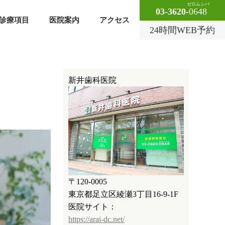
ゼロムシバ
03-3620-
0648
診療項目
医院案内
アクセス
24時間WEB予約
新井歯科医院
〒120-0005
東京都足立区綾瀬3丁目16-9-1F
医院サイト：
https://arai-dc.net/