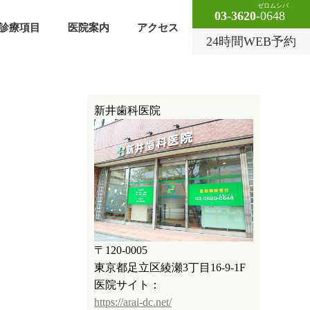
ゼロムシバ
03-3620-
0648
診療項目
医院案内
アクセス
24時間WEB予約
新井歯科医院
〒120-0005
東京都足立区綾瀬3丁目16-9-1F
医院サイト：
https://arai-dc.net/