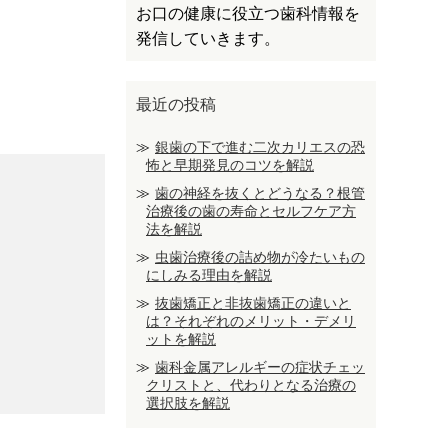
お口の健康に役立つ歯科情報を
発信していきます。
最近の投稿
銀歯の下で進む二次カリエスの恐
怖と早期発見のコツを解説
歯の神経を抜くとどうなる？根管
治療後の歯の寿命とセルフケア方
法を解説
虫歯治療後の詰め物が冷たいもの
にしみる理由を解説
抜歯矯正と非抜歯矯正の違いと
は？それぞれのメリット・デメリ
ットを解説
歯科金属アレルギーの症状チェッ
クリストと、代わりとなる治療の
選択肢を解説