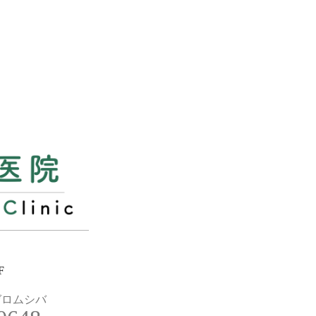
F
ゼロムシバ