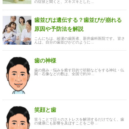
の症状と聞くと、ズキズキとした ...
歯並びは遺伝する？歯並びが崩れる
原因や予防法を解説
こんにちは、綾瀬の歯医者、新井歯科医院です。 皆さ
んは、自分の歯並びがどのように ...
歯の神様
歯の痛み・悩みを癒す目的で祈願などをする神社・仏
閣・石像などの数は、全国で約30 ...
笑顔と歯
笑うことで日々のストレスを解消するだけでなく、歯
の健康にも影響を及ぼすことをご存 ...